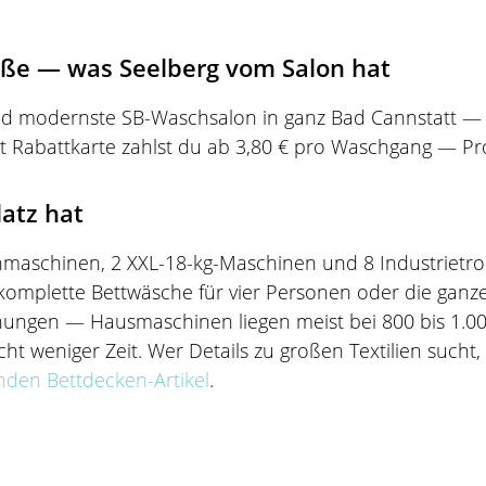
aße — was Seelberg vom Salon hat
d modernste SB-Waschsalon in ganz Bad Cannstatt — u
 Mit Rabattkarte zahlst du ab 3,80 € pro Waschgang — Pr
latz hat
aschinen, 2 XXL-18-kg-Maschinen und 8 Industrietrock
 komplette Bettwäsche für vier Personen oder die gan
ngen — Hausmaschinen liegen meist bei 800 bis 1.00
 weniger Zeit. Wer Details zu großen Textilien sucht, 
den Bettdecken-Artikel
.