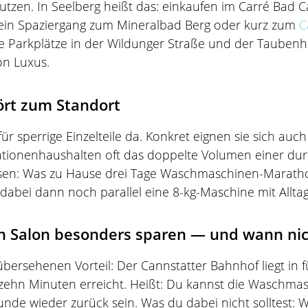
tzen. In Seelberg heißt das: einkaufen im Carré Bad Ca
t, ein Spaziergang zum Mineralbad Berg oder kurz zum
C
 Parkplätze in der Wildunger Straße und der Taubenhe
on Luxus.
ört zum Standort
für sperrige Einzelteile da. Konkret eignen sie sich au
ionenhaushalten oft das doppelte Volumen einer du
n: Was zu Hause drei Tage Waschmaschinen-Marathon wä
 dabei dann noch parallel eine 8-kg-Maschine mit Allta
n Salon besonders sparen — und wann ni
 übersehenen Vorteil: Der Cannstatter Bahnhof liegt in
 zehn Minuten erreicht. Heißt: Du kannst die Waschma
de wieder zurück sein. Was du dabei nicht solltest: 