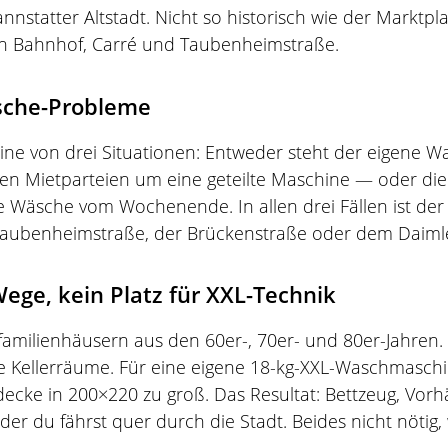
annstatter Altstadt. Nicht so historisch wie der Marktpla
hen Bahnhof, Carré und Taubenheimstraße.
äsche-Probleme
eine von drei Situationen: Entweder steht der eigene 
en Mietparteien um eine geteilte Maschine — oder die T
e Wäsche vom Wochenende. In allen drei Fällen ist de
 Taubenheimstraße, der Brückenstraße oder dem Daimler
e, kein Platz für XXL-Technik
amilienhäusern aus den 60er-, 70er- und 80er-Jahre
 Kellerräume. Für eine eigene 18-kg-XXL-Waschmaschin
tdecke in 200×220 zu groß. Das Resultat: Bettzeug, Vo
der du fährst quer durch die Stadt. Beides nicht nöti